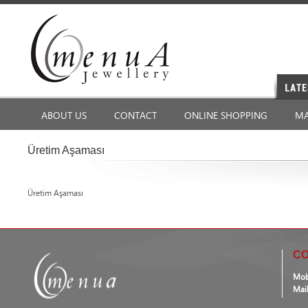
ABOUT US
CONTACT
ONLINE SHOPPING
MA
Üretim Aşaması
Üretim Aşaması
CO
Mob
Mai